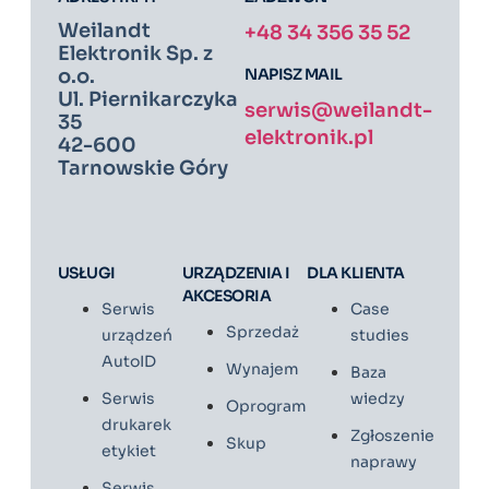
Weilandt
+48 34 356 35 52
Elektronik Sp. z
NAPISZ MAIL
o.o.
Ul. Piernikarczyka
serwis@weilandt-
35
elektronik.pl
42-600
Tarnowskie Góry
USŁUGI
URZĄDZENIA I
DLA KLIENTA
AKCESORIA
Serwis
Case
Sprzedaż
urządzeń
studies
AutoID
Wynajem
Baza
Serwis
wiedzy
Oprogramowanie
drukarek
Zgłoszenie
Skup
etykiet
naprawy
Serwis