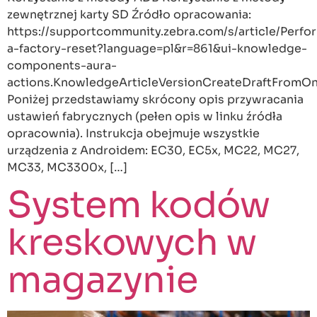
zewnętrznej karty SD Źródło opracowania:
https://supportcommunity.zebra.com/s/article/Perfo
a-factory-reset?language=pl&r=861&ui-knowledge-
components-aura-
actions.KnowledgeArticleVersionCreateDraftFromOnl
Poniżej przedstawiamy skrócony opis przywracania
ustawień fabrycznych (pełen opis w linku źródła
opracownia). Instrukcja obejmuje wszystkie
urządzenia z Androidem: EC30, EC5x, MC22, MC27,
MC33, MC3300x, […]
System kodów
kreskowych w
magazynie