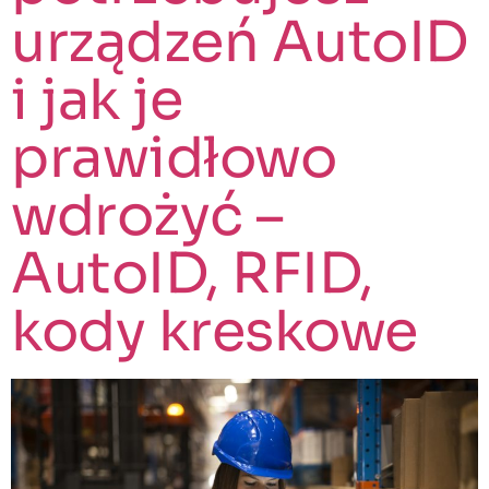
urządzeń AutoID
i jak je
prawidłowo
wdrożyć –
AutoID, RFID,
kody kreskowe