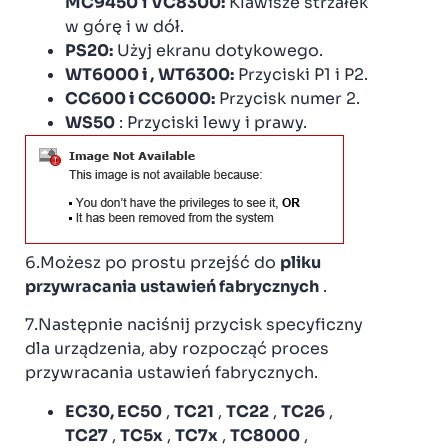
MC9450
i
VC8300:
Klawisze strzałek
w górę i w dół.
PS20:
Użyj ekranu dotykowego.
WT6000
i
,
WT6300:
Przyciski P1 i P2.
CC600
i
CC6000:
Przycisk numer 2.
WS50
: Przyciski lewy i prawy.
6.Możesz po prostu przejść do
pliku
przywracania ustawień fabrycznych
.
7.Następnie naciśnij przycisk specyficzny
dla urządzenia, aby rozpocząć proces
przywracania ustawień fabrycznych.
EC30, EC50
,
TC21
,
TC22
,
TC26
,
TC27
,
TC5x
,
TC7x
,
TC8000
,