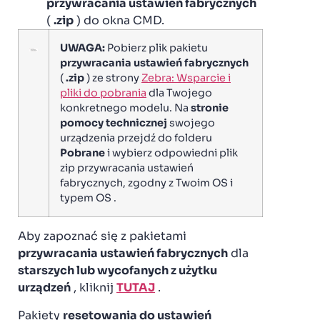
przywracania ustawień fabrycznych
(
.zip
) do okna CMD.
UWAGA:
Pobierz plik pakietu
przywracania ustawień fabrycznych
(
.zip
) ze strony
Zebra: Wsparcie i
pliki do pobrania
dla Twojego
konkretnego modelu. Na
stronie
pomocy technicznej
swojego
urządzenia przejdź do folderu
Pobrane
i wybierz odpowiedni plik
zip przywracania ustawień
fabrycznych, zgodny z Twoim OS i
typem OS .
Aby zapoznać się z pakietami
przywracania ustawień fabrycznych
dla
starszych lub wycofanych z użytku
urządzeń
,
kliknij
TUTAJ
.
Pakiety
resetowania do ustawień