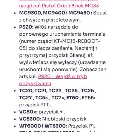
urządzeń Pistol Grip i Brick MC33
.
MC9300, MC9400 i MC9450
:
Spust
z chwytem pistoletowym.
PS20:
Włóż narzędzie do
ponownego uruchamiania terminala
(numer części KT-MC18-REBOOT-
05) do złącza zasilania. Naciśnij i
przytrzymaj przycisk Skanuj, aż
wyświetlacz się wyłączy (urządzenie
uruchomi się ponownie). Zobacz ten
artykuł:
PS20 – Wejdź w tryb
odzyskiwania
.
TC20, TC21,
TC22
,
TC25
,
TC26
,
TC27
,
TC5x
,
TC7x,
ET60
, ET65:
przycisk PTT.
VC80x:
przycisk
+
.
VC8300:
Niebieski przycisk.
WT6000 i
WT6300:
Przycisk P1.