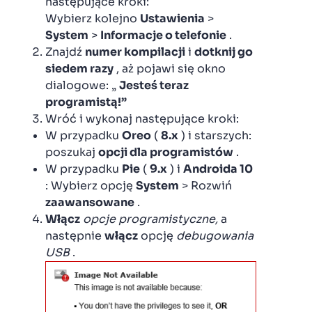
następujące kroki:
Wybierz kolejno
Ustawienia
>
System
>
Informacje o telefonie
.
Znajdź
numer kompilacji
i
dotknij go
siedem razy
, aż pojawi się okno
dialogowe: „
Jesteś teraz
programistą!”
Wróć i wykonaj następujące kroki:
W przypadku
Oreo
(
8.x
) i starszych:
poszukaj
opcji dla programistów
.
W przypadku
Pie
(
9.x
) i
Androida 10
: Wybierz opcję
System
> Rozwiń
zaawansowane
.
Włącz
opcje programistyczne,
a
następnie
włącz
opcję
debugowania
USB
.