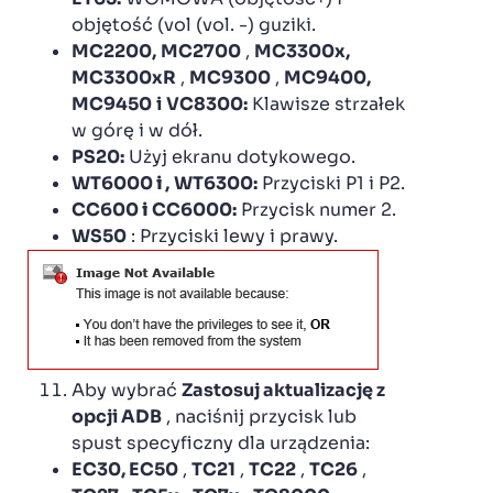
objętość (vol (vol. -) guziki.
MC2200,
MC2700
,
MC3300x,
MC3300xR
,
MC9300
,
MC9400,
MC9450
i
VC8300:
Klawisze strzałek
w górę i w dół.
PS20:
Użyj ekranu dotykowego.
WT6000
i
,
WT6300:
Przyciski P1 i P2.
CC600
i
CC6000:
Przycisk numer 2.
WS50
: Przyciski lewy i prawy.
Aby wybrać
Zastosuj aktualizację z
opcji ADB
, naciśnij przycisk lub
spust specyficzny dla urządzenia:
EC30, EC50
,
TC21
,
TC22
,
TC26
,