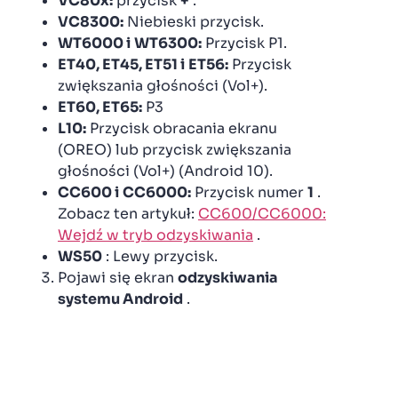
VC80x:
przycisk
+
.
VC8300:
Niebieski przycisk.
WT6000 i
WT6300:
Przycisk P1.
ET40, ET45, ET51 i
ET56:
Przycisk
zwiększania głośności (Vol+).
ET60, ET65:
P3
L10:
Przycisk obracania ekranu
(OREO) lub przycisk zwiększania
głośności (Vol+) (Android 10).
CC600 i
CC6000:
Przycisk numer
1
.
Zobacz ten artykuł:
CC600/CC6000:
Wejdź w tryb odzyskiwania
.
WS50
: Lewy przycisk.
Pojawi się ekran
odzyskiwania
systemu Android
.