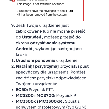
Jeśli Twoje urządzenie jest
zablokowane lub nie można przejść
do
Ustawień
, możesz przejść do
ekranu
odzyskiwania systemu
Android
, wykonując następujące
kroki:
Uruchom ponownie
urządzenie.
Naciśnij i przytrzymaj
przycisk/spust
specyficzny dla urządzenia. Poniżej
znajdziesz przyciski odpowiadające
Twojemu urządzeniu:
EC50:
Przycisk PTT.
MC2200 i
MC2700:
Przycisk P1.
MC3300x i
MC3300xR
: Spust z
uchwytem pistoletowym (typ GUN)