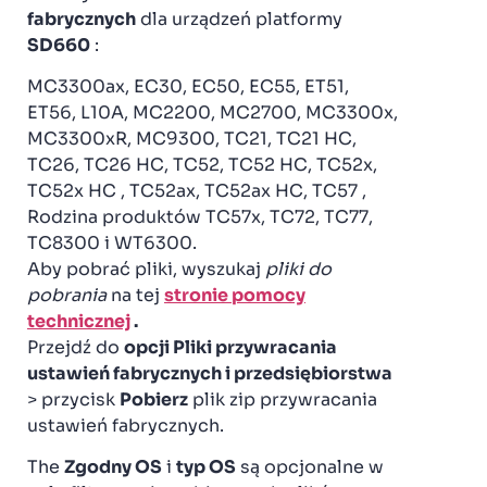
fabrycznych
dla urządzeń platformy
SD660
:
MC3300ax, EC30, EC50, EC55, ET51,
ET56, L10A, MC2200, MC2700, MC3300x,
MC3300xR, MC9300, TC21, TC21 HC,
TC26, TC26 HC, TC52, TC52 HC, TC52x,
TC52x HC , TC52ax, TC52ax HC, TC57 ,
Rodzina produktów TC57x, TC72, TC77,
TC8300 i WT6300.
Aby pobrać pliki, wyszukaj
pliki do
pobrania
na tej
stronie pomocy
technicznej
.
Przejdź do
opcji Pliki przywracania
ustawień fabrycznych i przedsiębiorstwa
> przycisk
Pobierz
plik zip przywracania
ustawień fabrycznych.
The
Zgodny OS
i
typ OS
są opcjonalne w