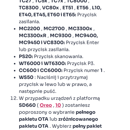
TC27
,
TC5x
,
TC7x
,
TC8000
,
TC8300
,
VC80x
,
ET51
,
ET56
,
L10,
ET40, ET45, ET60 i ET65:
Przycisk
zasilania.
MC2200
,
MC2700
,
MC3300x
,
MC3300xR
,
MC9300
,
MC9400,
MC9450 i VC8300:
Przycisk Enter
lub przycisk zasilania.
PS20:
Przycisk skanowania.
WT6000 i
WT6300:
Przycisk P3.
CC600 i
CC6000:
Przycisk numer
1
.
WS50
: Naciśnij i przytrzymaj
przycisk w lewo lub w prawo, a
następnie puść.
W przypadku urządzeń z platformą
SD660
(
Oreo
,
10
) zostaniesz
poproszony o wybranie
pełnego
pakietu OTA
lub
zróżnicowanego
pakietu OTA
. Wybierz
pełny pakiet