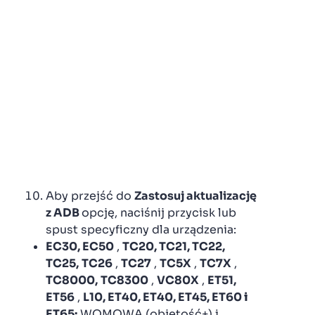
Aby przejść do
Zastosuj aktualizację
z ADB
opcję, naciśnij przycisk lub
spust specyficzny dla urządzenia:
EC30, EC50
,
TC20, TC21, TC22,
TC25,
TC26
,
TC27
,
TC5X
,
TC7X
,
TC8000,
TC8300
,
VC80X
,
ET51,
ET56
,
L10, ET40, ET40, ET45, ET60
i
ET65:
WOMOWA (objętość+) i