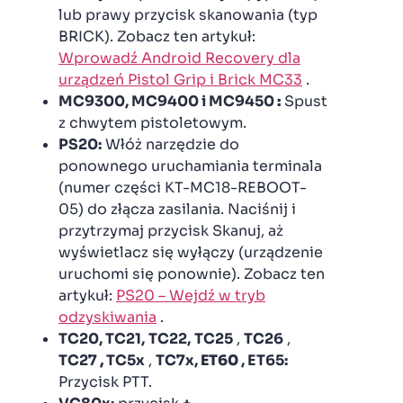
lub prawy przycisk skanowania (typ
BRICK). Zobacz ten artykuł:
Wprowadź Android Recovery dla
urządzeń Pistol Grip i Brick MC33
.
MC9300, MC9400 i MC9450
:
Spust
z chwytem pistoletowym.
PS20:
Włóż narzędzie do
ponownego uruchamiania terminala
(numer części KT-MC18-REBOOT-
05) do złącza zasilania. Naciśnij i
przytrzymaj przycisk Skanuj, aż
wyświetlacz się wyłączy (urządzenie
uruchomi się ponownie). Zobacz ten
artykuł:
PS20 – Wejdź w tryb
odzyskiwania
.
TC20, TC21,
TC22,
TC25
,
TC26
,
TC27
,
TC5x
,
TC7x,
ET60
, ET65:
Przycisk PTT.