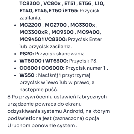
TC8300
,
VC80x
,
ET51
,
ET56
,
L10,
ET40, ET45, ET60 i ET65:
Przycisk
zasilania.
MC2200
,
MC2700
,
MC3300x
,
MC3300xR
,
MC9300
,
MC9400,
MC9450 i VC8300:
Przycisk Enter
lub przycisk zasilania.
PS20:
Przycisk skanowania.
WT6000 i
WT6300:
Przycisk P3.
CC600 i
CC6000:
Przycisk numer
1
.
WS50
: Naciśnij i przytrzymaj
przycisk w lewo lub w prawo, a
następnie puść.
8.Po przywróceniu ustawień fabrycznych
urządzenie powraca do ekranu
odzyskiwania systemu Android, na którym
podświetlona jest (zaznaczona) opcja
Uruchom ponownie system .