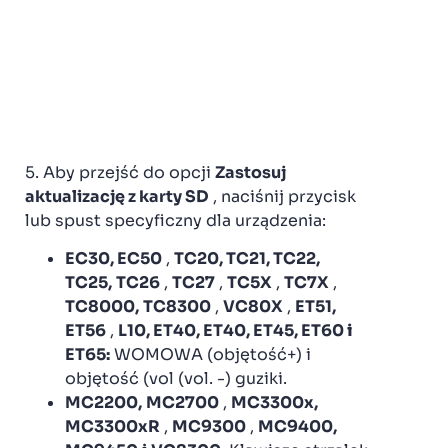
5. Aby przejść do opcji
Zastosuj
aktualizację z karty SD
, naciśnij przycisk
lub spust specyficzny dla urządzenia:
EC30, EC50
,
TC20, TC21, TC22,
TC25,
TC26
,
TC27
,
TC5X
,
TC7X
,
TC8000,
TC8300
,
VC80X
,
ET51,
ET56
,
L10, ET40, ET40, ET45, ET60
i
ET65:
WOMOWA (objętość+) i
objętość (vol (vol. -) guziki.
MC2200,
MC2700
,
MC3300x,
MC3300xR
,
MC9300
,
MC9400,