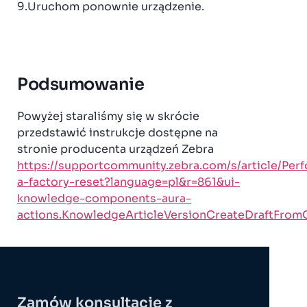
9.Uruchom ponownie urządzenie.
Podsumowanie
Powyżej staraliśmy się w skrócie
przedstawić instrukcje dostępne na
stronie producenta urządzeń Zebra
https://supportcommunity.zebra.com/s/article/Per
a-factory-reset?language=pl&r=861&ui-
knowledge-components-aura-
actions.KnowledgeArticleVersionCreateDraftFromO
Zamów konsultację z