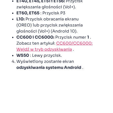
ET40, ET45, ET51 i
ET56:
Przycisk
zwiększania głośności (Vol+).
ET60, ET65
: Przycisk P3
L10:
Przycisk obracania ekranu
(OREO) lub przycisk zwiększania
głośności (Vol+) (Android 10).
CC600 i
CC6000:
Przycisk numer
1
.
Zobacz ten artykuł:
CC600/CC6000:
Wejdź w tryb odzyskiwania
.
WS50
: Lewy przycisk.
Wyświetlony zostanie ekran
odzyskiwania systemu Android
.