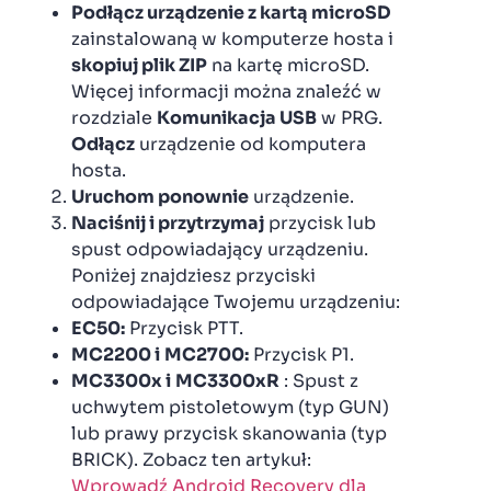
Podłącz urządzenie z kartą microSD
zainstalowaną w komputerze hosta i
skopiuj plik ZIP
na kartę microSD.
Więcej informacji można znaleźć w
rozdziale
Komunikacja USB
w PRG.
Odłącz
urządzenie od komputera
hosta.
Uruchom ponownie
urządzenie.
Naciśnij i przytrzymaj
przycisk lub
spust odpowiadający urządzeniu.
Poniżej znajdziesz przyciski
odpowiadające Twojemu urządzeniu:
EC50:
Przycisk PTT.
MC2200 i
MC2700:
Przycisk P1.
MC3300x i
MC3300xR
: Spust z
uchwytem pistoletowym (typ GUN)
lub prawy przycisk skanowania (typ
BRICK). Zobacz ten artykuł:
Wprowadź Android Recovery dla