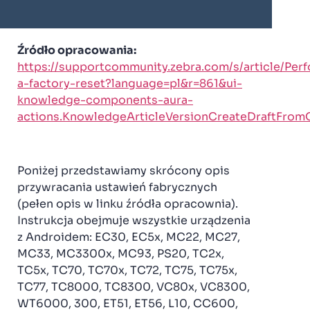
Źródło opracowania:
https://supportcommunity.zebra.com/s/article/Per
a-factory-reset?language=pl&r=861&ui-
knowledge-components-aura-
actions.KnowledgeArticleVersionCreateDraftFromO
Poniżej przedstawiamy skrócony opis
przywracania ustawień fabrycznych
(pełen opis w linku źródła opracownia).
Instrukcja obejmuje wszystkie urządzenia
z Androidem: EC30, EC5x, MC22, MC27,
MC33, MC3300x, MC93, PS20, TC2x,
TC5x, TC70, TC70x, TC72, TC75, TC75x,
TC77, TC8000, TC8300, VC80x, VC8300,
WT6000, 300, ET51, ET56, L10, CC600,