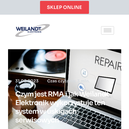
SKLEP ONLINE
31.08.2023
Czas czytania: 3 min.
Czym jest RMA i jak Weilandt
Elektronik wykorzystuje ten
system w usługach
serwisowych