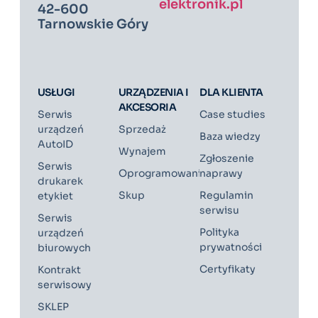
elektronik.pl
42-600
Tarnowskie Góry
USŁUGI
URZĄDZENIA I
DLA KLIENTA
AKCESORIA
Serwis
Case studies
urządzeń
Sprzedaż
Baza wiedzy
AutoID
Wynajem
Zgłoszenie
Serwis
Oprogramowanie
naprawy
drukarek
Skup
Regulamin
etykiet
serwisu
Serwis
Polityka
urządzeń
prywatności
biurowych
Certyfikaty
Kontrakt
serwisowy
SKLEP