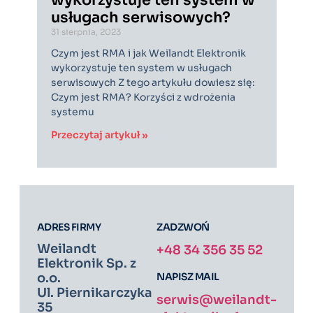
wykorzystuje ten system w
usługach serwisowych?
31 sierpnia, 2023
Czym jest RMA i jak Weilandt Elektronik
wykorzystuje ten system w usługach
serwisowych Z tego artykułu dowiesz się:
Czym jest RMA? Korzyści z wdrożenia
systemu
Przeczytaj artykuł »
ADRES FIRMY
ZADZWOŃ
Weilandt
+48 34 356 35 52
Elektronik Sp. z
NAPISZ MAIL
o.o.
Ul. Piernikarczyka
serwis@weilandt-
35